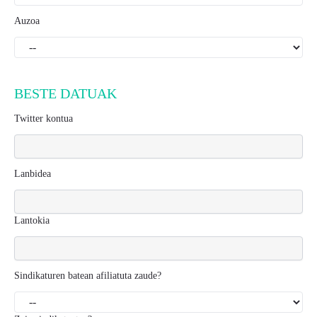
Auzoa
BESTE DATUAK
Twitter kontua
Lanbidea
Lantokia
Sindikaturen batean afiliatuta zaude?