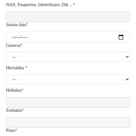
NAN, Pasaportea, Identifikazio Zbk...
*
Jaiotze data
*
Generoa
*
Herrialdea
*
Helbidea
*
Zenbakia
*
Pisua
*