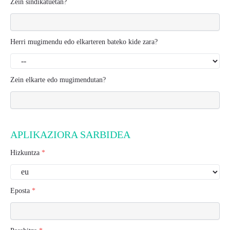
Zein sindikatuetan?
Herri mugimendu edo elkarteren bateko kide zara?
Zein elkarte edo mugimendutan?
APLIKAZIORA SARBIDEA
Hizkuntza
*
Eposta
*