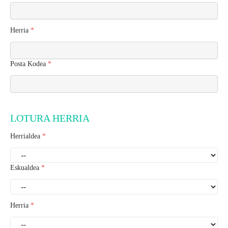
Herria
*
Posta Kodea
*
LOTURA HERRIA
Herrialdea
*
Eskualdea
*
Herria
*