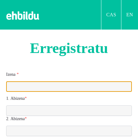
CAS
EN
EHBildu. Elkarrekin
Erregistratu
Izena
*
1. Abizena
*
2. Abizena
*