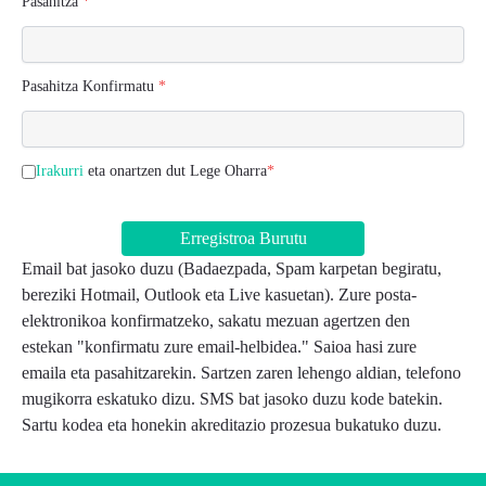
Pasahitza
*
Pasahitza Konfirmatu
*
Irakurri
eta onartzen dut Lege Oharra
*
Erregistroa Burutu
Email bat jasoko duzu (Badaezpada, Spam karpetan begiratu,
bereziki Hotmail, Outlook eta Live kasuetan). Zure posta-
elektronikoa konfirmatzeko, sakatu mezuan agertzen den
estekan "konfirmatu zure email-helbidea." Saioa hasi zure
emaila eta pasahitzarekin. Sartzen zaren lehengo aldian, telefono
mugikorra eskatuko dizu. SMS bat jasoko duzu kode batekin.
Sartu kodea eta honekin akreditazio prozesua bukatuko duzu.