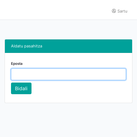
Sartu
Aldatu pasahitza
Eposta
Bidali