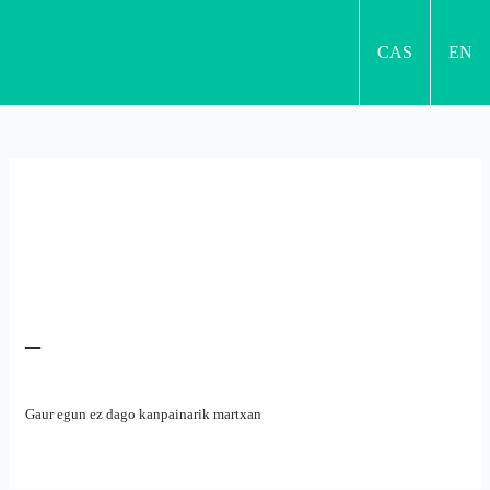
CAS
EN
EHBildu. Elkarrekin
_
Gaur egun ez dago kanpainarik martxan